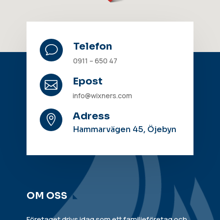
Telefon
v
0911 – 650 47
Epost

info@wixners.com
Adress

Hammarvägen 45, Öjebyn
OM OSS
Företaget drivs idag som ett familjeföretag och